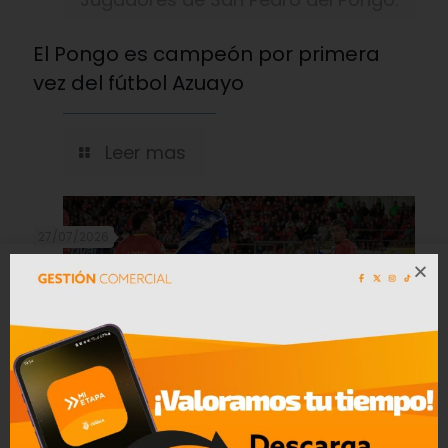
El Pongo es campeón por primera
vez del fútbol Azuayo
Leer mas
27/07/2026
Partido Deportivo Cuenca ante Emelec.