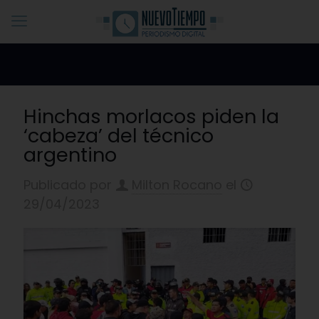
Hinchas morlacos piden la
‘cabeza’ del técnico
argentino
Publicado por
Milton Rocano
el
29/04/2023