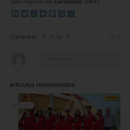
seis mejores del
certamen
. (MFR)
Facebook
Twitter
WhatsApp
Email
Message
Print
Compartir
Compartir
8
Milton Rocano
Articulos relacionados
30/07/2026