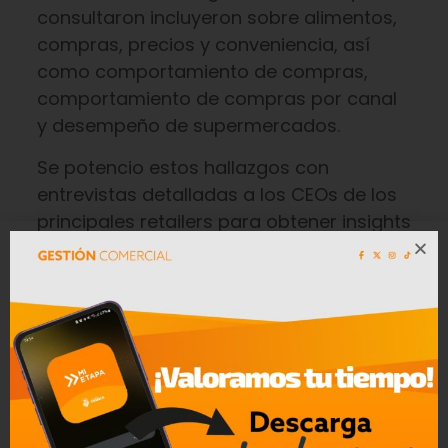
consultaron incluyeron sobre alimentos,
compras, precios y conveniencia, así
como comportamiento de compras,
comportamiento de compras por canal
y desempeño de supermercados.
Se potencio estos hallazgos con
entrevistas detalladas a los CEOs de los
principales retailers para obtener insights
sobre las tendencias del mercado, los
desafíos y oportunidades de la industria,
y el impacto de los diferentes canales de
ventas y distribución.
Facebook
Twitter
WhatsApp
Email
Message
Print
Compartir