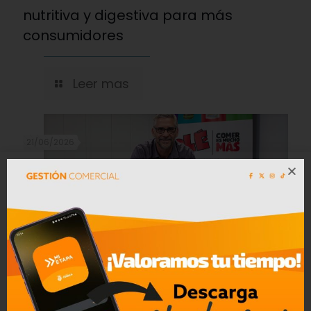
nutritiva y digestiva para más
consumidores
Leer mas
21/06/2026
OLÉ lanza nuevos chifles inspirados
en los sabores del Ecuador