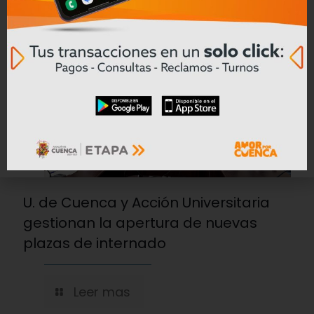
Leer mas
15/07/2026
U. de Cuenca y Acción Universitaria
gestionan la apertura de nuevas
plazas de internado
Leer mas