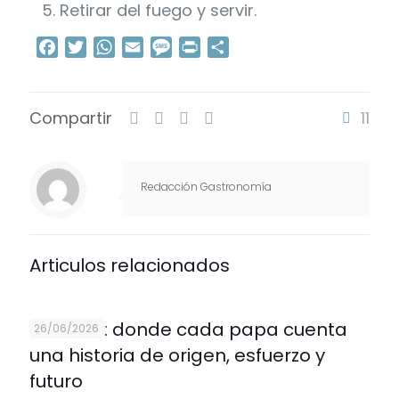
Retirar del fuego y servir.
Facebook
Twitter
WhatsApp
Email
Message
Print
Compartir
Compartir
11
Redacción Gastronomía
Articulos relacionados
Ecuador: donde cada papa cuenta
26/06/2026
una historia de origen, esfuerzo y
futuro