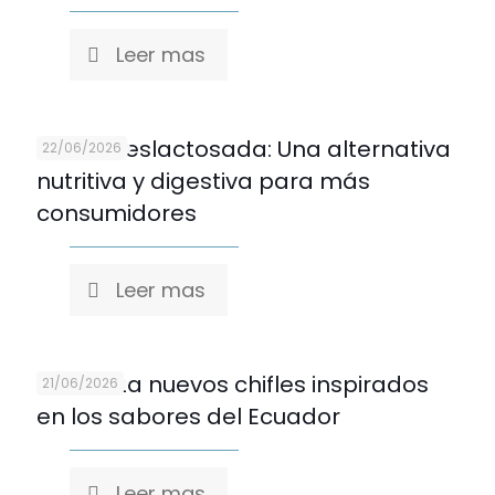
Leer mas
Leche Deslactosada: Una alternativa
22/06/2026
nutritiva y digestiva para más
consumidores
Leer mas
OLÉ lanza nuevos chifles inspirados
21/06/2026
en los sabores del Ecuador
Leer mas