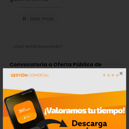
Leer mas
Convocatoria a Oferta Pública de
Bienes Muebles e Inmuebles – COAC
CREA en Liquidación