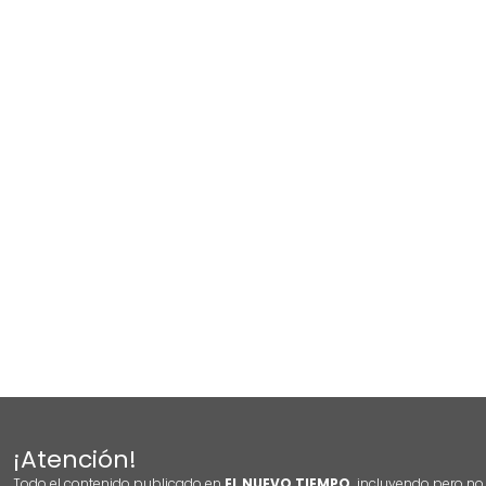
¡Atención!
Todo el contenido publicado en
EL NUEVO TIEMPO,
incluyendo pero no l