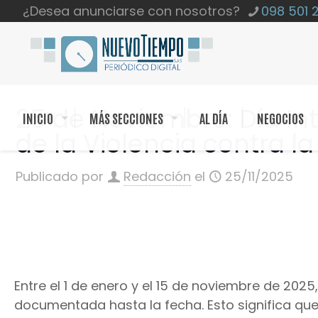
¿Desea anunciarse con nosotros?
098 501 
25 de Noviembre: Día Int
INICIO
MÁS SECCIONES
AL DÍA
NEGOCIOS
de la Violencia contra la
Publicado por
Redacción
el
25/11/2025
Entre el 1 de enero y el 15 de noviembre de 2025
documentada hasta la fecha. Esto significa qu