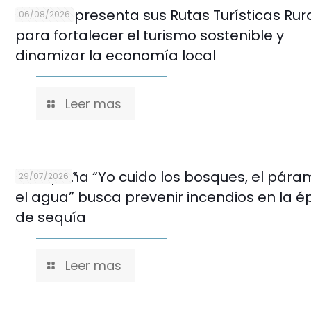
Cuenca presenta sus Rutas Turísticas Rur
06/08/2026
para fortalecer el turismo sostenible y
dinamizar la economía local
Leer mas
Campaña “Yo cuido los bosques, el pára
29/07/2026
el agua” busca prevenir incendios en la 
de sequía
Leer mas