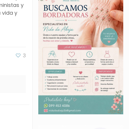
inistas y
 vida y
3