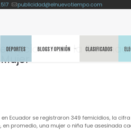
2517
publicidad@elnuevotiempo.com
ernacional de la Eliminac
DEPORTES
BLOGS Y OPINIÓN
CLASIFICADOS
ELE
 Mujer
, en Ecuador se registraron 349 femicidios, la cifr
e, en promedio, una mujer o niña fue asesinada c