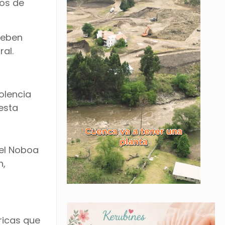
tos de
deben
al.
olencia
esta
iel Noboa
n,
óricas que