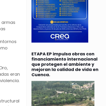
n armas
las
entornos
como
ETAPA EP impulsa obras con
financiamiento internacional
que protegen el ambiente y
Oro,
mejoran la calidad de vida en
adas eran
Cuenca.
iolencia.
structural