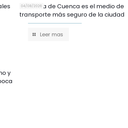
ales
El tranvía de Cuenca es el medio de
04/08/2026
transporte más seguro de la ciudad
Leer mas
mo y
época