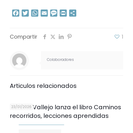
Facebook
Twitter
WhatsApp
Email
Message
Print
Compartir
Compartir
1
Colaboradores
Articulos relacionados
Andrés Vallejo lanza el libro Caminos
23/01/2026
recorridos, lecciones aprendidas