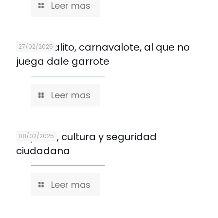
Leer mas
Carnavalito, carnavalote, al que no
27/02/2025
juega dale garrote
Leer mas
Deporte, cultura y seguridad
08/02/2025
ciudadana
Leer mas