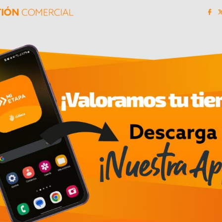
mpeonatos. Es por ello que
CRG Ecuador
se ha con
ales, tal y como ocurre en Europa.
aís, las buenas noticias no se hicieron esperar par
enas siete años se convirtió en el primer piloto 
enso seguimiento a las participaciones del azuayo.
ció en el deporte antes de cumplir los 5 años, en 
el
Campeonato Panamericano Rok Cup 2022
en
empezado a escribir una historia importante llena 
x Max Challenge Ecuador
en la categoría
Micro M
 la temporada. Recordemos que el año anterior final
a invitado a ser parte de su equipo. Para mí es u
en”
comentó
.