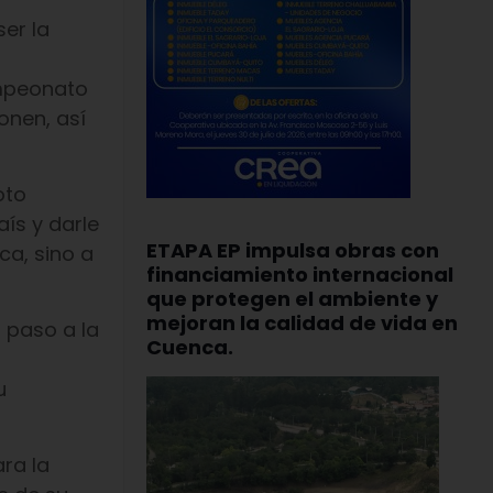
er la
ampeonato
onen, así
oto
ís y darle
ETAPA EP impulsa obras con
ca, sino a
financiamiento internacional
que protegen el ambiente y
mejoran la calidad de vida en
r paso a la
Cuenca.
u
ra la