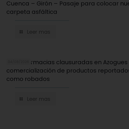
Cuenca – Girón – Pasaje para colocar nu
carpeta asfáltica
Leer mas
Cinco farmacias clausuradas en Azogues
04/08/2026
comercialización de productos reportado
como robados
Leer mas