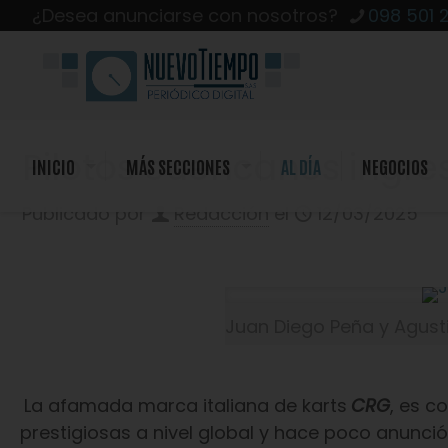
¿Desea anunciarse con nosotros?
098 501 
Pilotos cuencanos ingre
INICIO
MÁS SECCIONES
AL DÍA
NEGOCIOS
Publicado por
Redacción
el
12/03/2025
Juan Diego Peña y Agusti
La afamada marca italiana de karts
CRG
, es c
prestigiosas a nivel global y hace poco anunció