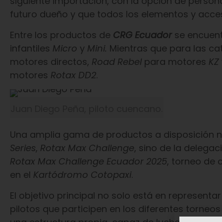
siguiente importación, con la opción de person
futuro dueño y que todos los elementos y acces
Entre los productos de
CRG Ecuador
se encuent
infantiles
Micro
y
Mini.
Mientras que para las ca
motores directos,
Road Rebel
para motores
KZ
motores
Rotax DD2
.
Juan Diego Peña, piloto cuencano.
Una amplia gama de productos a disposición no 
Series
,
Rotax Max Challenge
, sino de la delega
Rotax Max Challenge Ecuador 2025
, torneo de 
en el
Kartódromo Cotopaxi
.
El objetivo principal no solo está en represen
pilotos que participen en los diferentes torneos