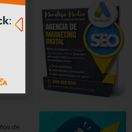
 en
.
7
años de