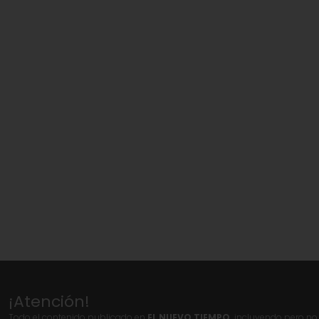
¡Atención!
Todo el contenido publicado en
EL NUEVO TIEMPO,
incluyendo pero no l