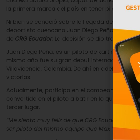
una estructura propia, capaz de luchar por ca
la primera marca del país en tener pilotos ofici
Ni bien se conoció sobre la llegada de
CRG
al p
deportista cuencano Juan Diego Peña, que con ap
de
CRG Ecuador
. La decisión se dio tras un int
Juan Diego Peña, es un piloto de karting que ini
mismo año fue su gran debut internacional en 
Villavicencio, Colombia. De ahí en adelante ha 
victorias.
Actualmente, participa en el campeonato
Rota
convertido en el piloto a batir en lo que va de
tercer lugar.
“Me siento muy feliz de que CRG Ecuador me hay
ser piloto del mismo equipo que Max Verstapp