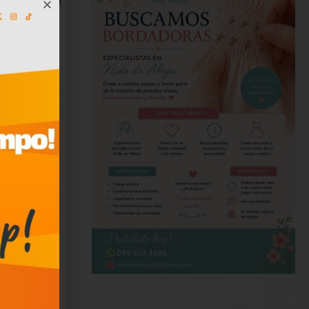
vertido en
a el
oficial
2022. Ese
de
ax
y se ha
izó en
n orgullo