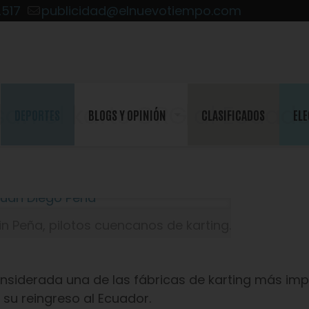
2517
publicidad@elnuevotiempo.com
san el karts CRG al Ecuado
DEPORTES
BLOGS Y OPINIÓN
CLASIFICADOS
ELE
n Peña, pilotos cuencanos de karting.
onsiderada una de las fábricas de karting más imp
 su reingreso al Ecuador.