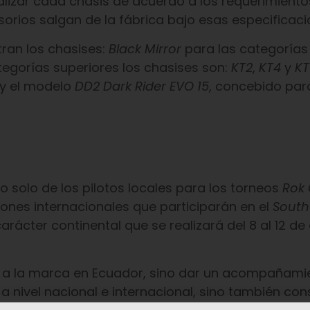
alizar cada chasis de acuerdo a los requerimiento
orios salgan de la fábrica bajo esas especificaci
ran los chasises:
Black Mirror
para las categorías
tegorías superiores los chasises son:
KT2
,
KT4
y
KT
y el modelo
DD2 Dark Rider EVO 15
, concebido par
solo de los pilotos locales para los torneos
Rok
ciones internacionales que participarán en el
South
carácter continental que se realizará del 8 al 12 de
tar a la marca en Ecuador, sino dar un acompañami
 a nivel nacional e internacional, sino también con