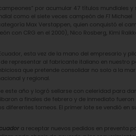
campeones” por acumular 47 títulos mundiales y s
undial como el siete veces campeón de
F1
Michael
categoría Max Verstappen, quien conquistó el c
ón con CRG en el 2000), Nico Rosberg, Kimi Raikk
cuador, esta vez de la mano del empresario y pil
e representar al fabricante italiano en nuestro pa
mbiciosa que pretende consolidar no solo a la mar
acional y regional.
de este año y logró sellarse con celeridad para da
ibaron a finales de febrero y de inmediato fueron
los diferentes torneos. El primer lote se vendió en s
Ecuador
a receptar nuevos pedidos en preventa pa