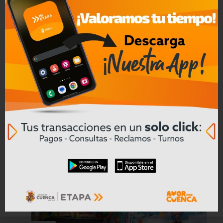
con confianza. Recuerda que el
compromiso y el cariño en el cuidado
diario son la clave para una relación
buena y saludable con tu mascota.
Facebook
Twitter
WhatsApp
Email
Message
Print
Compartir
Compartir
5
Redacción
Articulos relacionados