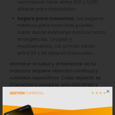
recomienda tener entre 500 y 1,000
dólares para imprevistos.
Seguro para mascotas:
Los seguros
médicos para mascotas pueden
cubrir desde exámenes básicos hasta
emergencias, cirugías y
medicamentos. Las primas varían
entre 20 y 60 dólares mensuales.
Mantener la salud y el bienestar de tu
mascota requiere atención continua y
cuidados específicos. Cada aspecto es
crucial para asegurar una vida larga y
saludable para tu compañero. Además,
estar preparado con un presupuesto
adecuado y un fondo de emergencia te
permitirá enfrentar cualquier imprevisto