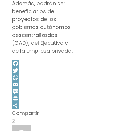
Además, podrán ser
beneficiarios de
proyectos de los
gobiernos autónomos
descentralizados
(GAD), del Ejecutivo y
de la empresa privada.
Facebook
Twitter
WhatsApp
Email
Message
Print
Compartir
Compartir
2