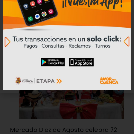
Prefectura del Azuay prepara la vía
antigua Cuenca – Girón – Pasaje
para colocar nueva carpeta asfáltica
Leer mas
04/08/2026
Mercado Diez de Agosto celebra 72