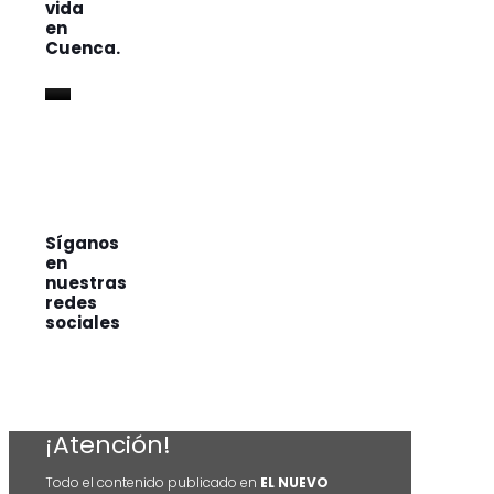
vida
en
Cuenca.
Síganos
en
nuestras
redes
sociales
¡Atención!
Todo el contenido publicado en
EL NUEVO