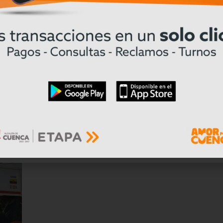
Créditos de hasta 1,5 millones de dól
ional
para proyectos de movilidad eléctric
Ecuador
Leer mas