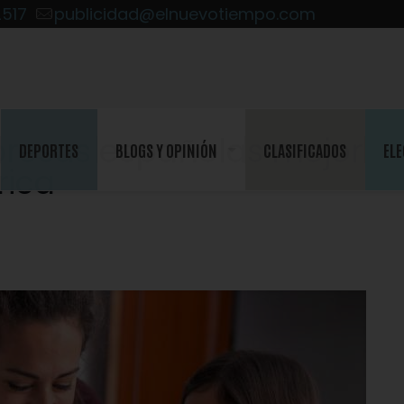
2517
publicidad@elnuevotiempo.com
mpresas españolas mejor
DEPORTES
BLOGS Y OPINIÓN
CLASIFICADOS
ELE
rica