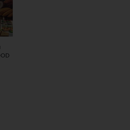
a
FOOD