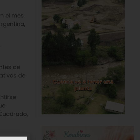
en el mes
rgentina,
s
ntes de
ativos de
ntirse
ue
 Cuadrado,