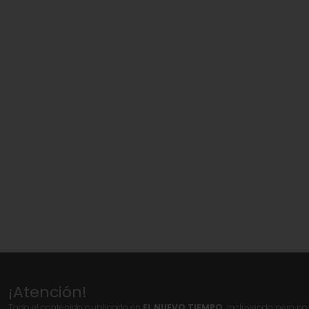
¡Atención!
Todo el contenido publicado en
EL NUEVO TIEMPO,
incluyendo pero no l