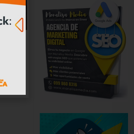
ares
a en