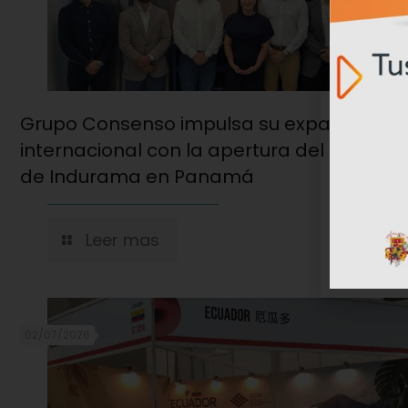
Grupo Consenso impulsa su expansión
internacional con la apertura del hub reg
de Indurama en Panamá
Leer mas
02/07/2026