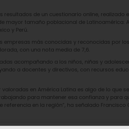
s resultados de un cuestionario online, realizado 
de mayor tamaño poblacional de Latinoamérica: A
ico y Perú.
las empresas más conocidas y reconocidas por lo
orada, con una nota media de 7,6.
écadas acompañando a los niños, niñas y adolesce
yando a docentes y directivos, con recursos educ
valoradas en América Latina es algo de lo que se
trabajando para mantener esa confianza y para q
e referencia en la región”, ha señalado Francisco