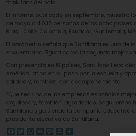
think tank del país.
El informe, publicado en septiembre, muestra lo
de mayo a 4.035 personas de los ocho países 
Brasil, Chile, Colombia, Ecuador, Guatemala, Méx
El barómetro señala que Santillana es una de 
encuestados. Figura como la segunda mejor val
Con presencia en 19 países, Santillana lleva d
América Latina en su paso por la escuela y apo
calidad y, también, con acompañamiento.
“Que sea una de las empresas españolas mejor 
orgulloso y, también, agradecido. Seguiremos 
Santillana siga siendo la compañía educativa d
presidente ejecutivo de Santillana.
Facebook
Twitter
WhatsApp
Email
Message
Print
Compartir