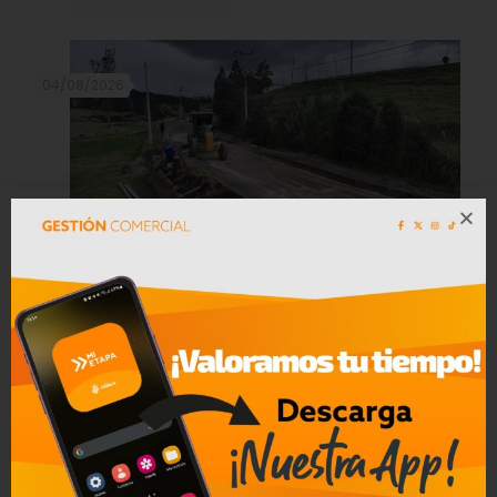
04/08/2026
Prefectura del Azuay prepara la vía
antigua Cuenca – Girón – Pasaje
para colocar nueva carpeta asfáltica
Leer mas