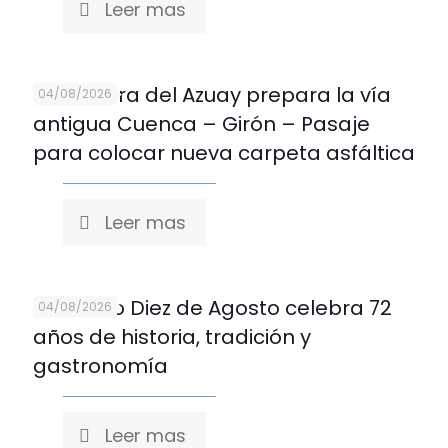
Leer mas
Prefectura del Azuay prepara la vía
04/08/2026
antigua Cuenca – Girón – Pasaje
para colocar nueva carpeta asfáltica
Leer mas
Mercado Diez de Agosto celebra 72
04/08/2026
años de historia, tradición y
gastronomía
Leer mas