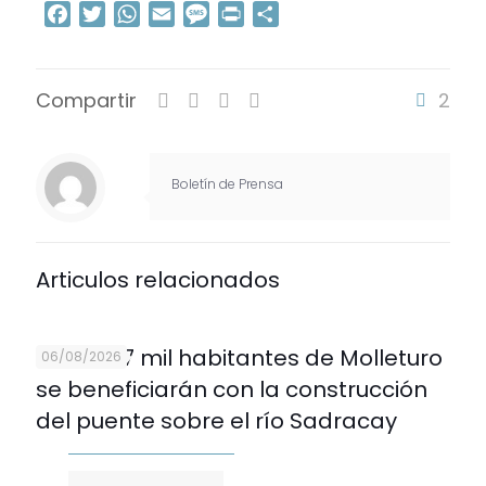
Facebook
Twitter
WhatsApp
Email
Message
Print
Compartir
Compartir
2
Boletín de Prensa
Articulos relacionados
Más de 7 mil habitantes de Molleturo
06/08/2026
se beneficiarán con la construcción
del puente sobre el río Sadracay