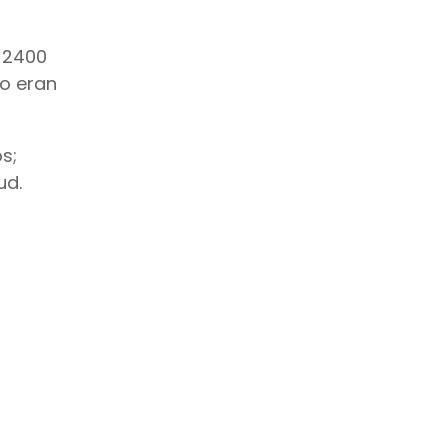
r 2400
to eran
s;
ud.