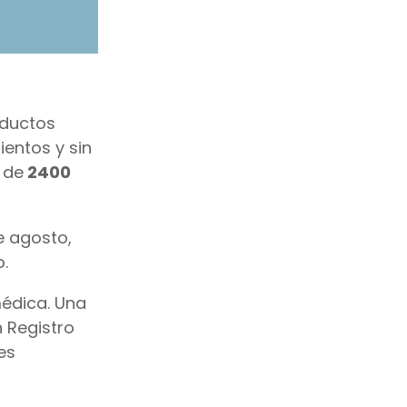
ductos
ientos y sin
 de
2400
e agosto,
.
médica. Una
n Registro
es