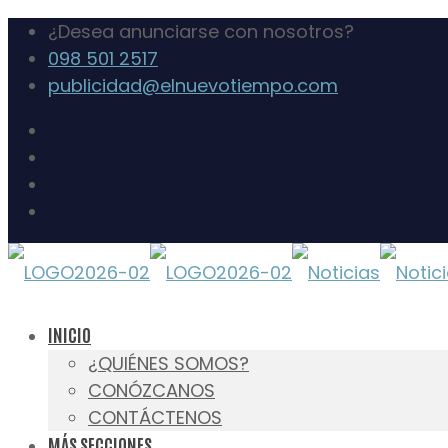
¿Desea anunciarse con nosotros?
098 501 2517
publicidad@elnuevotiempo.com
INICIO
¿QUIÉNES SOMOS?
CONÓZCANOS
CONTÁCTENOS
MÁS SECCIONES