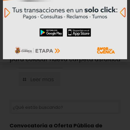
Prefectura del Azuay prepara la vía
antigua Cuenca – Girón – Pasaje
para colocar nueva carpeta asfáltica
Leer mas
Convocatoria a Oferta Pública de