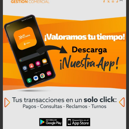
necesidades estén representadas para
recibir la atención sanitaria que merecen.
Justamente, una de las mujeres que
logró una participación en el parlamento
de su país y conoció desde adentro esa
insuficiencia en la representación, la ex
senadora chilena y directora de la
Fundación del Foro Nacional de Cáncer,
Carolina Goic, también participó en el
Roche Press Day y contó su experiencia
como parlamentaria y como
sobreviviente de cáncer. “Cuando me
diagnosticaron llevaba ocho años como
parlamentaria. Agradecí tener un
diagnóstico oportuno, pero mi rol hizo
que enfrentara el interés público de mi