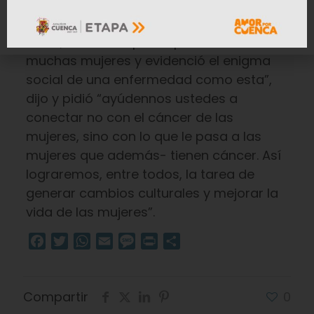
enfermedad. Tomar la decisión de
retomar mis actividades sin turbante,
calva, tuvo un impacto positivo en
muchas mujeres y evidenció el enigma
social de una enfermedad como esta”,
dijo y pidió “ayúdennos ustedes a
conectar no con el cáncer de las
mujeres, sino con lo que le pasa a las
mujeres que además- tienen cáncer. Así
lograremos, entre todos, la tarea de
generar cambios culturales y mejorar la
vida de las mujeres”.
Facebook
Twitter
WhatsApp
Email
Message
Print
Compartir
Compartir
0