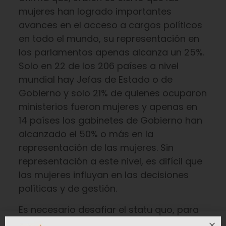
mujeres han logrado importantes
avances en el acceso a cargos políticos
en todo el mundo, su representación en
los parlamentos apenas alcanza un 25%.
Solo en 22 de los 206 países a nivel
mundial hay Jefas de Estado o de
Gobierno y solo 21% de quienes ocuparon
ministerios fueron mujeres y apenas en
14 países los gabinetes de Gobierno han
alcanzado el 50% o más en la
representación de las mujeres. Sin
representación a este nivel, es difícil que
las mujeres influyan en las decisiones
políticas y de gestión.
Es necesario desafiar el statu quo, para
que globalmente tengan voz y sus