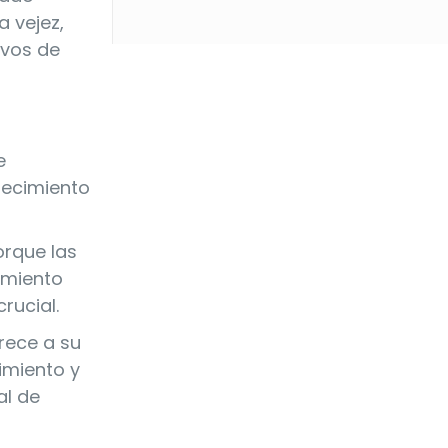
a vejez,
ivos de
e
lecimiento
orque las
amiento
crucial.
rece a su
imiento y
al de