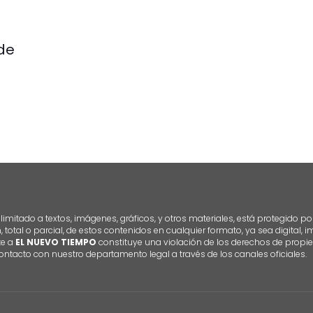
de
imitado a textos, imágenes, gráficos, y otros materiales, está protegido po
n, total o parcial, de estos contenidos en cualquier formato, ya sea digital,
te a
EL NUEVO TIEMPO
constituye una violación de los derechos de propie
ontacto con nuestro departamento legal a través de los canales oficiales.