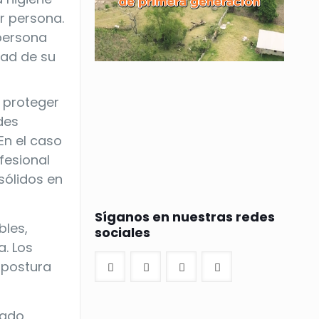
r persona.
 persona
dad de su
 proteger
des
En el caso
fesional
sólidos en
Síganos en nuestras redes
bles,
sociales
a. Los
 postura
tado