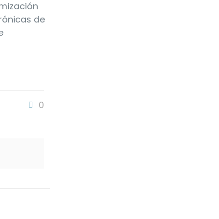
imización
rónicas de
e
0