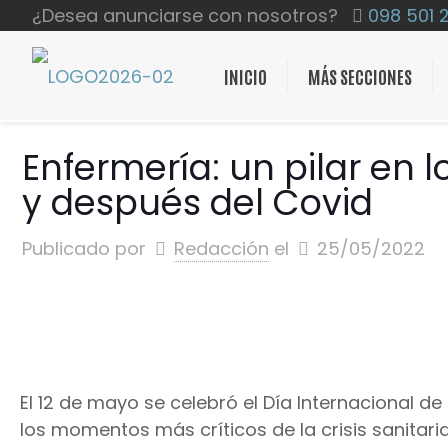
¿Desea anunciarse con nosotros?
098 501 
INICIO
MÁS SECCIONES
Enfermería: un pilar en 
y después del Covid
Publicado por
Redacción
el
25/05/2022
El 12 de mayo se celebró el Día Internacional d
los momentos más críticos de la crisis sanitari