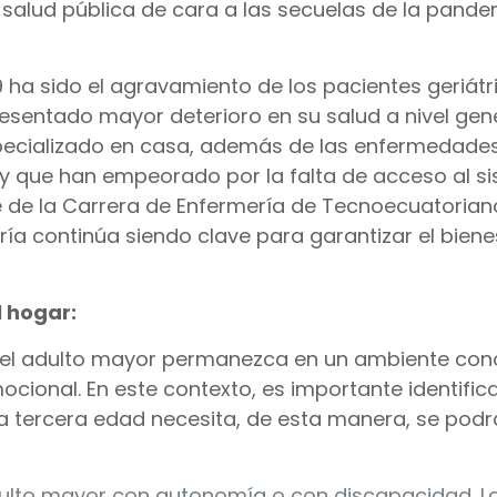
salud pública de cara a las secuelas de la pande
 ha sido el agravamiento de los pacientes geriátr
esentado mayor deterioro en su salud a nivel gene
pecializado en casa, además de las enfermedade
y que han empeorado por la falta de acceso al s
te de la Carrera de Enfermería de Tecnoecuatoriano
ería continúa siendo clave para garantizar el biene
l hogar:
e el adulto mayor permanezca en un ambiente con
cional. En este contexto, es importante identific
a tercera edad necesita, de esta manera, se podr
dulto mayor con autonomía o con discapacidad. La