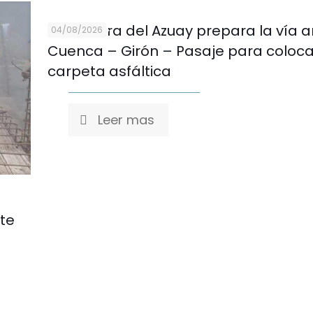
Prefectura del Azuay prepara la vía 
04/08/2026
Cuenca – Girón – Pasaje para coloc
carpeta asfáltica
Leer mas
nte