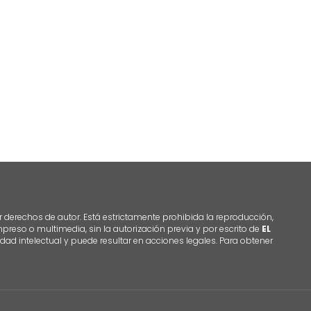
r derechos de autor. Está estrictamente prohibida la reproducción,
 impreso o multimedia, sin la autorización previa y por escrito de
EL
dad intelectual y puede resultar en acciones legales. Para obtener