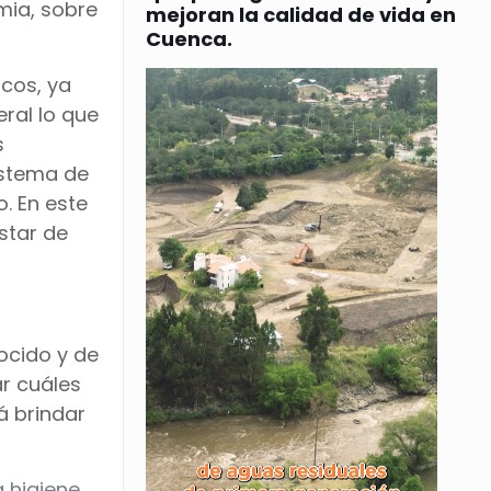
mia, sobre
mejoran la calidad de vida en
Cuenca.
icos, ya
ral lo que
s
istema de
. En este
star de
ocido y de
ar cuáles
á brindar
 higiene