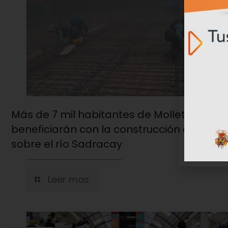
Más de 7 mil habitantes de Molleturo se
beneficiarán con la construcción del pue
sobre el río Sadracay
Leer mas