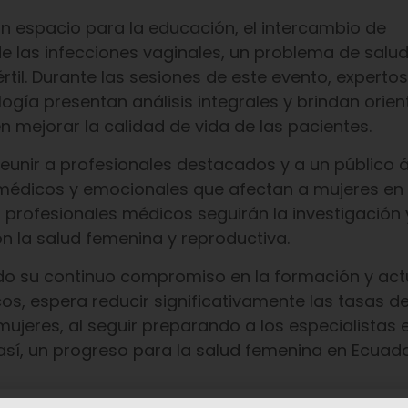
un espacio para la educación, el intercambio de
e las infecciones vaginales, un problema de salu
til. Durante las sesiones de este evento, expertos
ogía presentan análisis integrales y brindan orien
 mejorar la calidad de vida de las pacientes.
eunir a profesionales destacados y a un público 
médicos y emocionales que afectan a mujeres en 
profesionales médicos seguirán la investigación y
n la salud femenina y reproductiva.
do su continuo compromiso en la formación y act
s, espera reducir significativamente las tasas d
mujeres, al seguir preparando a los especialistas 
así, un progreso para la salud femenina en Ecuad