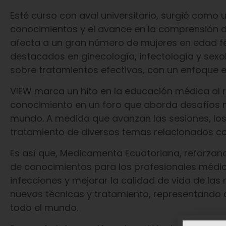
Esté curso con aval universitario, surgió como 
conocimientos y el avance en la comprensión d
afecta a un gran número de mujeres en edad fér
destacados en ginecología, infectología y sexol
sobre tratamientos efectivos, con un enfoque en
VIEW marca un hito en la educación médica al r
conocimiento en un foro que aborda desafíos 
mundo. A medida que avanzan las sesiones, los 
tratamiento de diversos temas relacionados co
Es así que, Medicamenta Ecuatoriana, reforzan
de conocimientos para los profesionales médico
infecciones y mejorar la calidad de vida de las 
nuevas técnicas y tratamiento, representando 
todo el mundo.