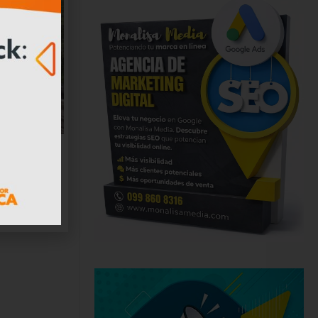
antigua
ar nueva