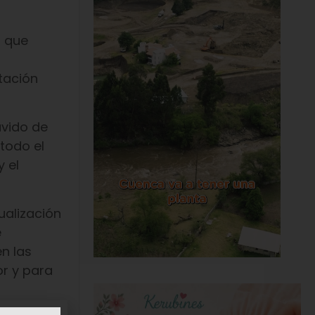
d que
tación
ávido de
todo el
 el
ualización
e
en las
or y para