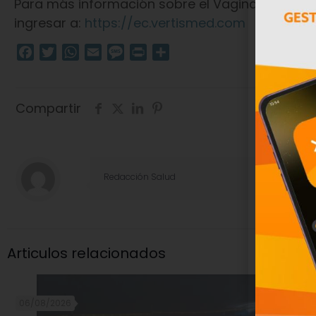
Para más información sobre el Vaginal Infectio
ingresar a:
https://ec.vertismed.com
Facebook
Twitter
WhatsApp
Email
Message
Print
Compartir
Compartir
Redacción Salud
Articulos relacionados
06/08/2026