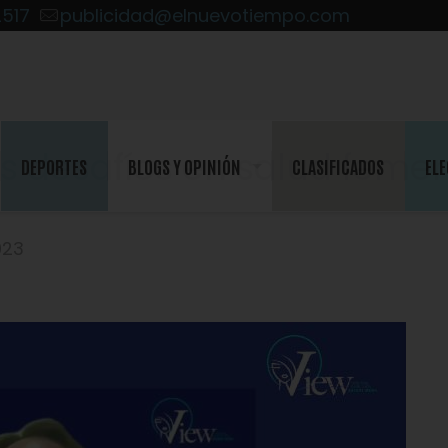
2517
publicidad@elnuevotiempo.com
s desafíos en salud femen
DEPORTES
BLOGS Y OPINIÓN
CLASIFICADOS
ELE
023