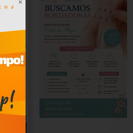
os,
1