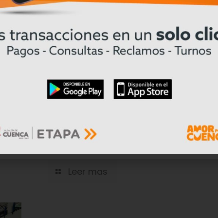
Prefectura del Azuay prepara la vía 
nte
Cuenca – Girón – Pasaje para coloc
carpeta asfáltica
Leer mas