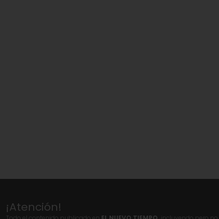
¡Atención!
Todo el contenido publicado en
EL NUEVO TIEMPO,
incluyendo pero no l