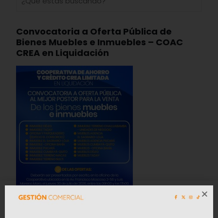
Convocatoria a Oferta Pública de
Bienes Muebles e Inmuebles – COAC
CREA en Liquidación