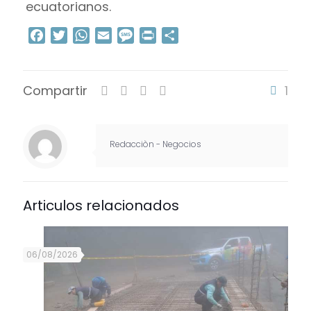
ecuatorianos.
Facebook
Twitter
WhatsApp
Email
Message
Print
Compartir
Compartir
1
Redacciòn - Negocios
Articulos relacionados
06/08/2026