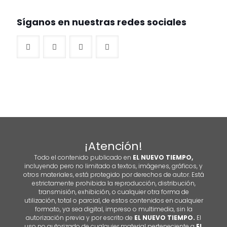
Síganos en nuestras redes sociales
¡Atención!
Todo el contenido publicado en
EL NUEVO TIEMPO,
incluyendo pero no limitado a textos, imágenes, gráficos, y
otros materiales, está protegido por derechos de autor. Está
estrictamente prohibida la reproducción, distribución,
transmisión, exhibición, o cualquier otra forma de
utilización, total o parcial, de estos contenidos en cualquier
formato, ya sea digital, impreso o multimedia, sin la
autorización previa y por escrito de
EL NUEVO TIEMPO.
El
uso no autorizado de cualquier material perteneciente a
EL