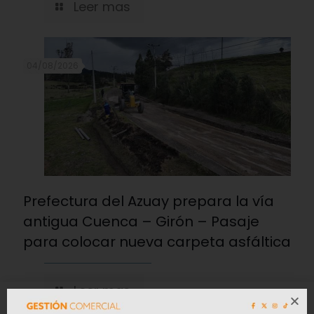
Leer mas
04/08/2026
Prefectura del Azuay prepara la vía
antigua Cuenca – Girón – Pasaje
para colocar nueva carpeta asfáltica
Leer mas