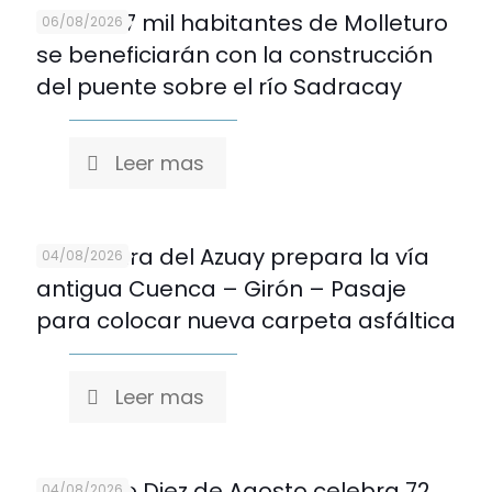
Más de 7 mil habitantes de Molleturo
06/08/2026
se beneficiarán con la construcción
del puente sobre el río Sadracay
Leer mas
Prefectura del Azuay prepara la vía
04/08/2026
antigua Cuenca – Girón – Pasaje
para colocar nueva carpeta asfáltica
Leer mas
Mercado Diez de Agosto celebra 72
04/08/2026