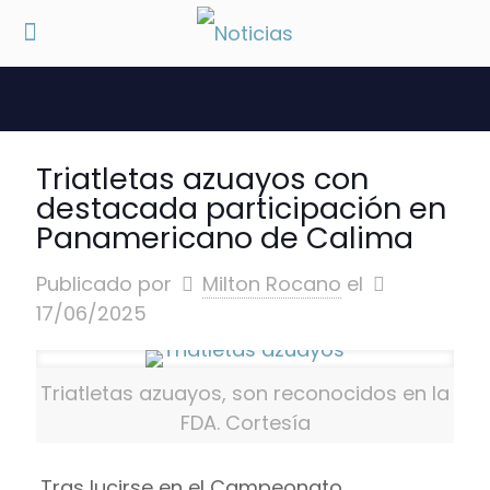
Triatletas azuayos con
destacada participación en
Panamericano de Calima
Publicado por
Milton Rocano
el
17/06/2025
Triatletas azuayos, son reconocidos en la
FDA. Cortesía
Tras lucirse en el Campeonato